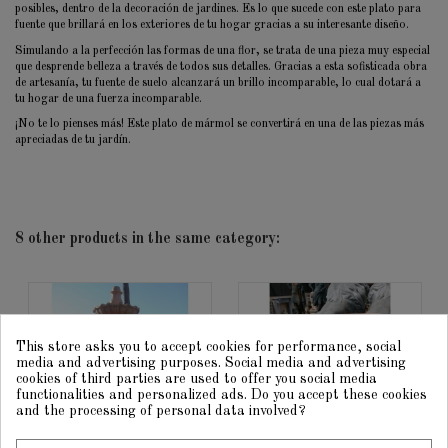
posibles, dentro de la decoración de jardines. Es lo que sucede con este plato para
fuente que brillará en los exteriores de tu hogar gracias a su interesante diseño.
Simulando a la perfección las formas de una flor, se trata de una pieza muy especial
que desprende belleza a través de todos sus detalles. Gracias a esta sofisticada obra
de artesanía, tu fuente de suelo alcanzará un brillo incomparable, lo cual dotará a
tu hogar de una fuerza incomparable.
¡No te lo pienses más! Este plato de mármol se convertirá en una de las piezas más
apreciadas de tu jardín.
8 other products in the same category:
This store asks you to accept cookies for performance, social
media and advertising purposes. Social media and advertising
cookies of third parties are used to offer you social media
functionalities and personalized ads. Do you accept these cookies
and the processing of personal data involved?