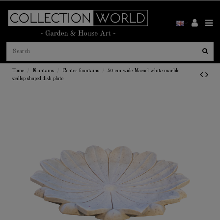
Home
Fountains
Center fountains
50 cm wide Macael white marble
scallop shaped dish plate